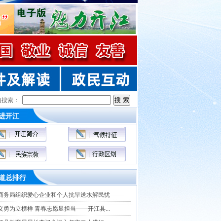
内搜索：
进开江
道总排行
商务局组织爱心企业和个人抗旱送水解民忧
义勇为立榜样 青春志愿显担当——开江县...