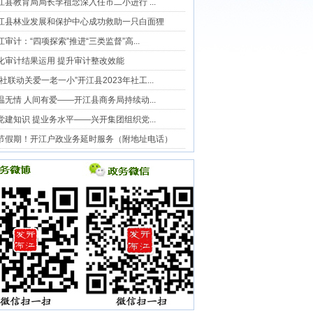
江县教育局局长李祖念深入任市二小进行 ...
江县林业发展和保护中心成功救助一只白面狸
江审计：“四项探索”推进“三类监督”高...
化审计结果运用 提升审计整改效能
五社联动关爱一老一小”开江县2023年社工...
温无情 人间有爱——开江县商务局持续动...
党建知识 提业务水平——兴开集团组织党...
节假期！开江户政业务延时服务（附地址电话）