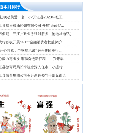
道本月排行
五社联动关爱一老一小”开江县2023年社工...
江县鑫谷粮油购销有限公司 开展“廉政促...
节假期！开江户政业务延时服务（附地址电话）
农行积极开展“3·15”金融消费者权益保护...
兴开心向党，巾帼展风采” 兴开集团举行...
心聚力再出发 砥砺奋进新征程——兴开集...
江县教育局局长李祖念深入任市二小进行 ...
江县城普集团公司召开新任领导干部见面会