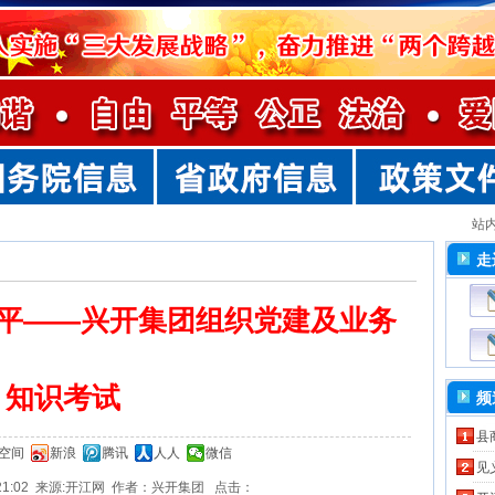
站
走
水平——兴开集团组织党建及业务
知识考试
频
县
Q空间
新浪
腾讯
人人
微信
见
 14:21:02 来源:开江网 作者：兴开集团 点击：